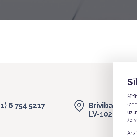
Sī
Šī t
71) 6 754 5217
Brivibas gatv
(coo
LV-1024, Riga
uzkr
šo vi
Ar s