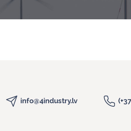
info@4industry.lv
(+3