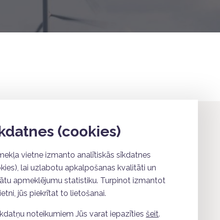
kdatnes (cookies)
īmekļa vietne izmanto analītiskās sīkdatnes
e 403
kies), lai uzlabotu apkalpošanas kvalitāti un
, Latvia
ātu apmeklējumu statistiku. Turpinot izmantot
etni, jūs piekrītat to lietošanai.
īkdatņu noteikumiem Jūs varat iepazīties
šeit
.